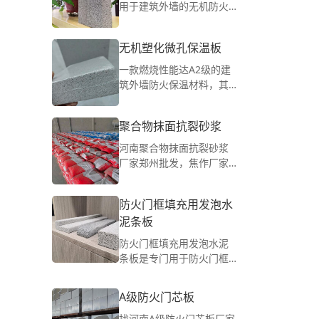
带、建筑结构保温一体
用于建筑外墙的无机防火
化、屋面保温及防火系
保温板，其燃烧性能为A1
统、防火门芯板(保温、隔
级，可应用于防火隔离
无机塑化微孔保温板
热、隔音)及既有建筑节能
带、外墙防火保温板等。
改造外保温工程和修缮工
具有高耐火性，高保温
一款燃烧性能达A2级的建
程等。
性，无毒无害，寿命长，
筑外墙防火保温材料，其
耐水性好，界面好，节能
接近岩棉的导热系数，但
环保，与建筑主体墙材相
比岩棉要轻薄，不占空
聚合物抹面抗裂砂浆
容性、亲和力好，粘接牢
间，柔韧轻质可塑性强
固，不易脱落，保温系统
河南聚合物抹面抗裂砂浆
具有透气性，抗风压、抗
厂家郑州批发，焦作厂家
震性好等特点
上产基地欢迎考察！使用
独特的原料配方，在聚合
防火门框填充用发泡水
物抹面砂浆的基础上稳固
泥条板
实现抗裂效用。
防火门框填充用发泡水泥
条板是专门用于防火门框
填充用材料。A级防火，物
美价廉，厂家直销
A级防火门芯板
找河南A级防火门芯板厂家