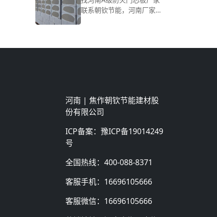
联系朝钦节能，河南厂家
产品定制，A级防火保温！
产品简介 我公司应用于防
火门的A级防火门芯板材料
主要包括：发泡水泥防火
门芯板、石墨改性水泥基
防火门芯板、匀质板门芯
板、石墨匀质板..
河南 |
焦作朝钦节能建材股
份有限公司
ICP备案：
豫ICP备19014249
号
全国热线：
400-088-8371
客服手机：
16696105666
客服微信：
16696105666