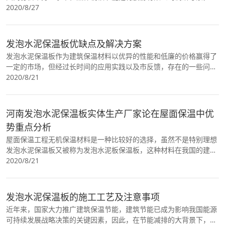
解公司产品研发及市场应用情况。 在焦作朝钦节能
2020/8/27
发泡水泥保温板优缺点及解决方案
发泡水泥保温板作为建筑保温材料以优异的性能和低廉的价格赢得了
一定的市场，但经过长时间的应用实践以及市反馈，存在的一些问题
逐渐浮出水面，像发泡水泥板吸水性高，南方雨
2020/8/21
河南发泡水泥保温板实体生产厂家论在屋面保温中优
势重点分析
屋面保温工程无机保温材料是一种比较好的选择，虽然不是特别理想
发泡水泥保温板又被称为发泡水泥板保温板，这种材料在我国的建材
领域当中占有一个很高的市场份额。而且水泥发
2020/8/21
发泡水泥保温板的施工工艺及注意事项
近年来，国家大力推广建筑保温节能，建筑节能已成为影响我国能源
可持续发展战略决策的关键因素，因此，在节能减排的大背景下，建