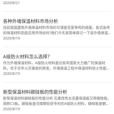
筑业对建材行业的发展具有重大需求。住房和城
2020/8/21
各种外墙保温材料市场分析
目前我国建筑外墙保温材料市场的可谓是百家争鸣的局面，各式各样
的保温材料到底应用市场如何?我们今天来简单探讨一下各外墙保温
材料的现状及未来市场发展的前景，常见的EPS市场
2020/8/19
A级防火材料怎么选择？
作为外墙保温材料，A级防火材料是近些年国家大力推广的保温材
料，优于近年火灾事故的频发，外墙保温工程中保温材料防火性能的
要求起着至关重要的作用，对外墙保温材料的燃烧性
2020/8/19
新型保温材料碳硅板的性能分析
新型保温材料碳硅板的性能分析 石墨改性水泥基保温板又称碳硅板，
简称CS板。碳硅板是河南朝钦获专利的A级防火材料，碳硅板是朝钦
经过独特的制作工艺研制而成无机复合保温板材，
2020/8/19