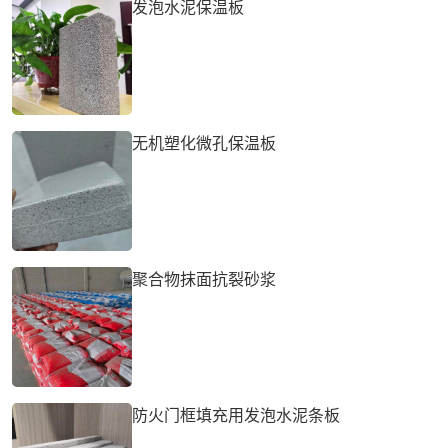
发泡水泥保温板
无机塑化微孔保温板
聚合物抹面抗裂砂浆
防火门框填充用发泡水泥条板