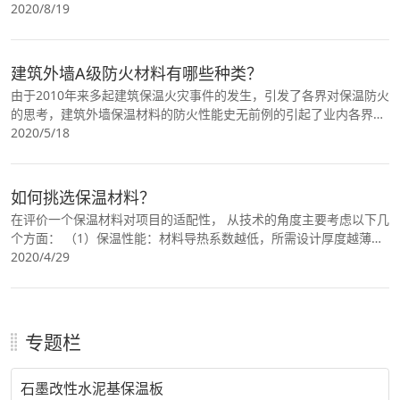
么外墙保温技术是建设施工中的重要工序，而节能
2020/8/19
建筑外墙A级防火材料有哪些种类？
由于2010年来多起建筑保温火灾事件的发生，引发了各界对保温防火
的思考，建筑外墙保温材料的防火性能史无前例的引起了业内各界的
高度重视。那么我国外墙保温材料防火等级是什么
2020/5/18
如何挑选保温材料？
在评价一个保温材料对项目的适配性， 从技术的角度主要考虑以下几
个方面： （1）保温性能：材料导热系数越低，所需设计厚度越薄，
造价也可能较低，节点设计也 相对问题少些。
2020/4/29
专题栏
石墨改性水泥基保温板