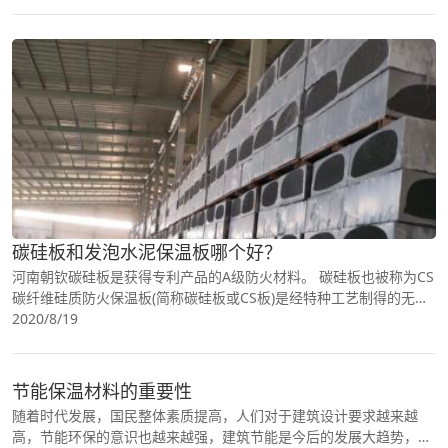
碳硅板和发泡水泥保温板哪个好？
河南朝钦碳硅板是获得专利产品的A级防火材料。 碳硅板也被称为CS
碳纤维硅质防火保温板(简称碳硅板或CS板)是经特种工艺制得的无机
防火保温板材，适用于建筑外墙保温系统保温层，
2020/8/19
节能保温材料的重要性
随着时代发展，国民整体素质提高，人们对于建筑设计要求越来越
高，节能环保的意识也越来越强，建筑节能是今后的发展大趋势，那