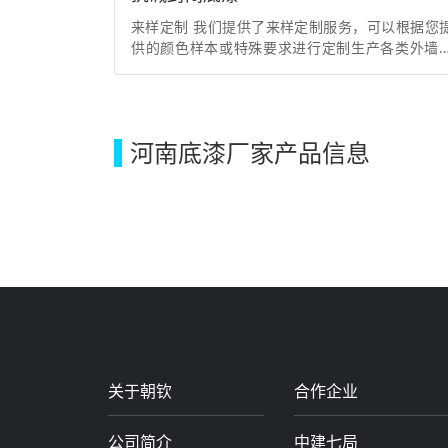
来样定制 我们提供了来样定制服务，可以根据您
供的颜色样本或特殊要求进行定制生产各类外墙
料。在此之前，请您先与我们联系，我们将安排业
经理为您全程服务。 更好性能 抗碱性 能够有效阻
墙体内的碱性物..
河南底漆厂家产品信息
关于朝钦
合作企业
公司简介
中建七局