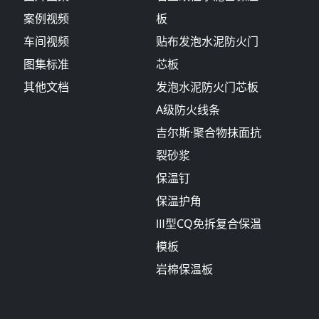
案例视频
板
车间视频
贴布发泡水泥防火门
图集标准
芯板
其他文档
发泡水泥防火门芯板
A级防火线条
吉尔斯·聚合物抹面抗
裂砂浆
保温钉
保温护角
Ⅲ型CQ免拆复合保温
模板
岩棉保温板