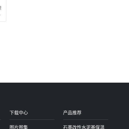
提
涂
务
止
下载中心
产品推荐
图片图集
石墨改性水泥基保温