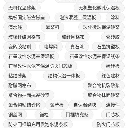
无机保温砂浆
无机塑化微孔保温板
模板固定磁盒磁座
泡沫混凝土保温板
涂料
滴水线
灌浆料
玻化微珠保温砂浆
玻璃纤维网格布
玻纤网格布
瓷砖胶
瓷砖胶粘剂
电焊网
真石漆
石墨挤塑板
石墨改性水泥基保温板
石墨改性水泥基保温线条
石墨改性水泥基保温防火门芯板
碳硅板
粘结砂浆
结构保温一体板
绿色建材
耐碱网格布
聚合物抗裂砂浆
聚合物抹面抗裂砂浆
聚合物抹面砂浆
聚合物粘结砂浆
聚苯板
自保温砌块
连接件
钢丝网
锚栓
门框填充条
门芯板
防火门框填充用发泡水泥条板
防火门芯板