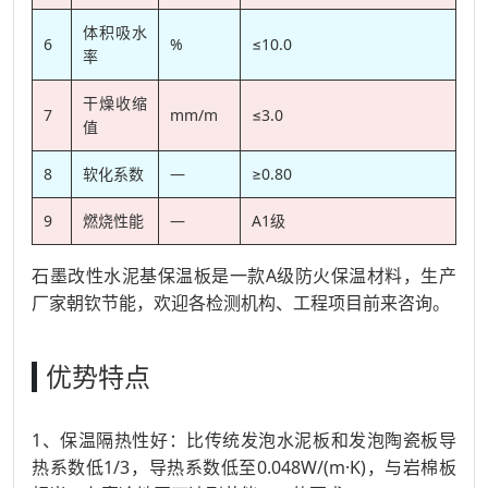
体积吸水
6
%
≤10.0
率
干燥收缩
7
mm/m
≤3.0
值
8
软化系数
—
≥0.80
9
燃烧性能
—
A1级
石墨改性水泥基保温板是一款A级防火保温材料，生产
厂家朝钦节能，欢迎各检测机构、工程项目前来咨询。
优势特点
1、保温隔热性好：比传统发泡水泥板和发泡陶瓷板导
热系数低1/3，导热系数低至0.048W/(m·K)，与岩棉板