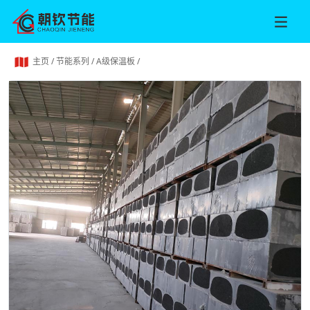
主页
/
节能系列
/
A级保温板
/