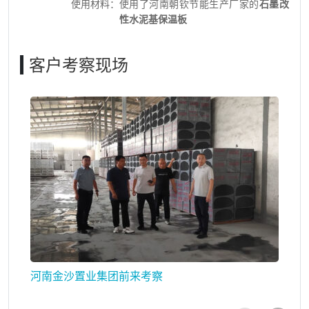
使用材料：
使用了河南朝钦节能生产厂家的
石墨改
性水泥基保温板
客户考察现场
河南金沙置业集团前来考察
河
秘