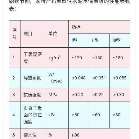
朝钦节能厂家所产石墨改性水泥基保温板的性能参数
表：
指标
序
项目
单位
号
Ⅰ型
Ⅱ型
Ⅲ型
干表观密
1
kg/m³
≤120
≤150
≤180
度
W/
2
导热系数
≤0.048
≤0.051
≤0.055
（m·K）
3
抗压强度
MPa
≥0.20
≥0.25
≥0.30
垂直于板
4
面的抗拉
kPa
≥50
≥60
≥80
强度
5
憎水性
%
≥98