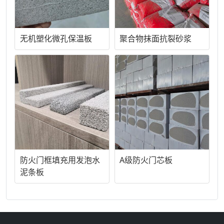
无机塑化微孔保温板
聚合物抹面抗裂砂浆
防火门框填充用发泡水
A级防火门芯板
泥条板