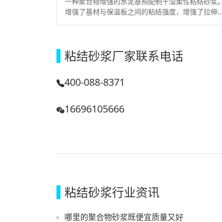
一种聚合物增强的水泥基预配制干湿柔性粘结砂浆
增强了基材与保温板之间的粘结强度，增强了拉伸
度，防止空鼓。直接加水，施工方便，操作简单，
效高。无毒无嗅、不燃、不伤人体，不含挥发性
剂，属绿色环保产品。
粘结砂浆厂家联系电话
400-088-8371
16696105666
粘结砂浆行业资讯
哪里的聚合物砂浆既便宜质量又好