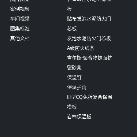
案例视频
板
车间视频
贴布发泡水泥防火门
图集标准
芯板
其他文档
发泡水泥防火门芯板
A级防火线条
吉尔斯·聚合物抹面抗
裂砂浆
保温钉
保温护角
Ⅲ型CQ免拆复合保温
模板
岩棉保温板