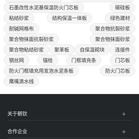
石墨改性水泥基保温防火门芯板
碳硅板
粘结砂浆
结构保温一体板
绿色建材
耐碱网格布
聚合物抗裂砂浆
聚合物抹面抗裂砂浆
聚合物抹面砂浆
聚合物粘结砂浆
聚苯板
自保温砌块
连接件
钢丝网
锚栓
门框填充条
门芯板
防火门框填充用发泡水泥条板
防火门芯板
鹰嘴滴水线
关于朝钦
合作企业