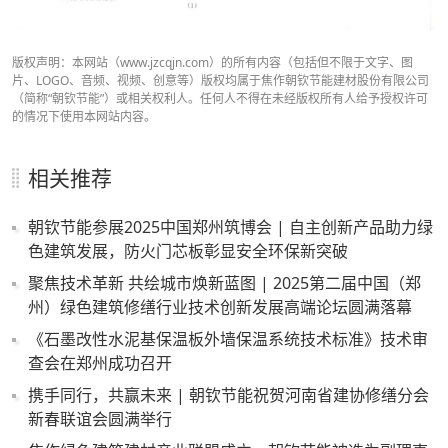
版权声明：本网站（www.jzcqjn.com）的所有内容（包括但不限于文字、图
片、LOGO、音频、视频、创意等）版权均属于焦作朝钦节能建材股份有限公司
（简称“朝钦节能”）或相关权利人。任何人不得在未经版权所有人给予授权许可
的情况下使用本网站内容。
相关推荐
朝钦节能参展2025中国郑州筑博会 | 自主创新产品助力绿
色建筑发展，防火门芯板彰显安全环保新突破
聚焦技术革新 共绘城市焕新蓝图 | 2025第二届中国（郑
州）绿色建筑修缮行业技术创新发展高端论坛圆满落幕
《石墨改性水泥基保温板外墙保温系统技术标准》技术审
查会在郑州成功召开
携手同行，共赢未来 | 朝钦节能祝贺河南省建协修缮分会
新春联谊会圆满举行