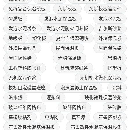
免拆复合保温模板
免拆模板
免拆模板连接件
匀质板
发泡水泥保温板
发泡水泥板
发泡水泥线条
发泡水泥防火门芯板
吉尔斯砂浆
地暖板
塑化板
复合自保温砌块
外墙保温板
外墙装饰线条
屋面保温板
屋面保温砖
屋面隔热砖
岩棉保温板
岩棉板
工程塑料膨胀钉
建筑装饰线条
挤塑板
无机保温砂浆
无机塑化微孔保温板
模板固定磁盒磁座
泡沫混凝土保温板
涂料
滴水线
灌浆料
玻化微珠保温砂浆
玻璃纤维网格布
玻纤网格布
瓷砖胶
瓷砖胶粘剂
电焊网
真石漆
石墨挤塑板
石墨改性水泥基保温板
石墨改性水泥基保温线条