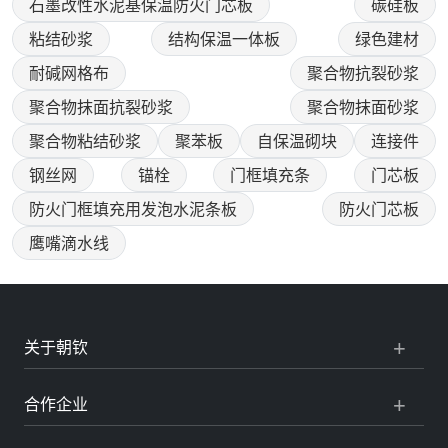
石墨改性水泥基保温防火门芯板
碳硅板
粘结砂浆
结构保温一体板
绿色建材
耐碱网格布
聚合物抗裂砂浆
聚合物抹面抗裂砂浆
聚合物抹面砂浆
聚合物粘结砂浆
聚苯板
自保温砌块
连接件
钢丝网
锚栓
门框填充条
门芯板
防火门框填充用发泡水泥条板
防火门芯板
鹰嘴滴水线
关于朝钦
合作企业