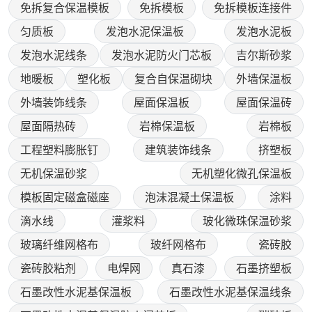
免拆复合保温模板
免拆模板
免拆模板连接件
匀质板
发泡水泥保温板
发泡水泥板
发泡水泥线条
发泡水泥防火门芯板
吉尔斯砂浆
地暖板
塑化板
复合自保温砌块
外墙保温板
外墙装饰线条
屋面保温板
屋面保温砖
屋面隔热砖
岩棉保温板
岩棉板
工程塑料膨胀钉
建筑装饰线条
挤塑板
无机保温砂浆
无机塑化微孔保温板
模板固定磁盒磁座
泡沫混凝土保温板
涂料
滴水线
灌浆料
玻化微珠保温砂浆
玻璃纤维网格布
玻纤网格布
瓷砖胶
瓷砖胶粘剂
电焊网
真石漆
石墨挤塑板
石墨改性水泥基保温板
石墨改性水泥基保温线条