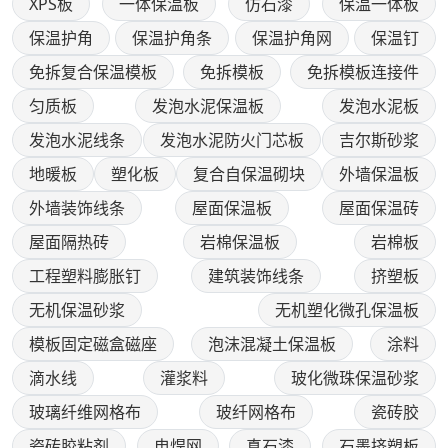
XPS板
一体保温板
仿石漆
保温一体板
保温护角
保温护角条
保温护角网
保温钉
免拆复合保温模板
免拆模板
免拆模板连接件
匀质板
发泡水泥保温板
发泡水泥板
发泡水泥线条
发泡水泥防火门芯板
吉尔斯砂浆
地暖板
塑化板
复合自保温砌块
外墙保温板
外墙装饰线条
屋面保温板
屋面保温砖
屋面隔热砖
岩棉保温板
岩棉板
工程塑料膨胀钉
建筑装饰线条
挤塑板
无机保温砂浆
无机塑化微孔保温板
模板固定磁盒磁座
泡沫混凝土保温板
涂料
滴水线
灌浆料
玻化微珠保温砂浆
玻璃纤维网格布
玻纤网格布
瓷砖胶
瓷砖胶粘剂
电焊网
真石漆
石墨挤塑板