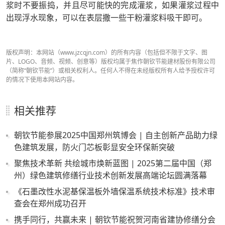
浆时不要振捣，并且尽可能快的完成灌浆，如果灌浆过程中
出现浮水现象，可以在表层撒一些干粉灌浆料吸干即可。
版权声明：本网站（www.jzcqjn.com）的所有内容（包括但不限于文字、图
片、LOGO、音频、视频、创意等）版权均属于焦作朝钦节能建材股份有限公司
（简称“朝钦节能”）或相关权利人。任何人不得在未经版权所有人给予授权许可
的情况下使用本网站内容。
相关推荐
朝钦节能参展2025中国郑州筑博会 | 自主创新产品助力绿
色建筑发展，防火门芯板彰显安全环保新突破
聚焦技术革新 共绘城市焕新蓝图 | 2025第二届中国（郑
州）绿色建筑修缮行业技术创新发展高端论坛圆满落幕
《石墨改性水泥基保温板外墙保温系统技术标准》技术审
查会在郑州成功召开
携手同行，共赢未来 | 朝钦节能祝贺河南省建协修缮分会