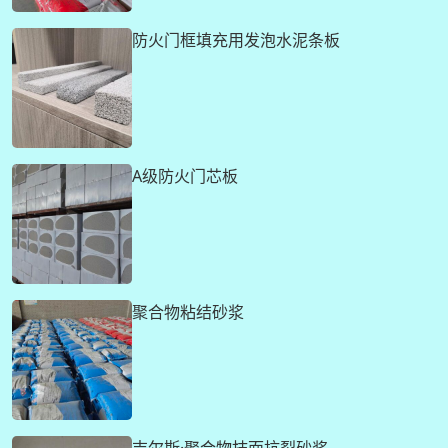
防火门框填充用发泡水泥条板
A级防火门芯板
聚合物粘结砂浆
吉尔斯·聚合物抹面抗裂砂浆