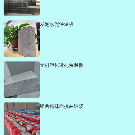
发泡水泥保温板
无机塑化微孔保温板
聚合物抹面抗裂砂浆