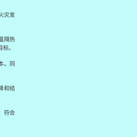
浆。良好的抗下垂性、保
保产品。
水性、耐水性以及简单方
火灾发
便的可操作性，增强了基
材与EPs保温板之间的粘结
强度，增强了拉伸强度，
防止空鼓。
温隔热
目标。
本。同
降和结
，符合