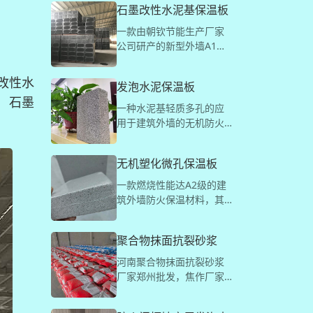
石墨改性水泥基保温板
一款由朝钦节能生产厂家
公司研产的新型外墙A1级
防火保温材料，适用于建
筑外墙保温系统保温层、
改性水
发泡水泥保温板
建筑自保温冷热桥处理、
，石墨
外墙保温系统防火隔高
一种水泥基轻质多孔的应
带、建筑结构保温一体
用于建筑外墙的无机防火
化、屋面保温及防火系
保温板，其燃烧性能为A1
统、防火门芯板(保温、隔
级，可应用于防火隔离
无机塑化微孔保温板
热、隔音)及既有建筑节能
带、外墙防火保温板等。
改造外保温工程和修缮工
具有高耐火性，高保温
一款燃烧性能达A2级的建
程等。
性，无毒无害，寿命长，
筑外墙防火保温材料，其
耐水性好，界面好，节能
接近岩棉的导热系数，但
环保，与建筑主体墙材相
比岩棉要轻薄，不占空
聚合物抹面抗裂砂浆
容性、亲和力好，粘接牢
间，柔韧轻质可塑性强
固，不易脱落，保温系统
河南聚合物抹面抗裂砂浆
具有透气性，抗风压、抗
厂家郑州批发，焦作厂家
震性好等特点
上产基地欢迎考察！使用
独特的原料配方，在聚合