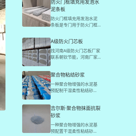
防火门框填充用发泡水
物抹面砂浆的基础上稳固
泥条板
实现抗裂效用。
防火门框填充用发泡水泥
条板是专门用于防火门框
填充用材料。A级防火，物
美价廉，厂家直销
A级防火门芯板
找河南A级防火门芯板厂家
联系朝钦节能，河南厂家
产品定制，A级防火保温！
产品简介 我公司应用于防
聚合物粘结砂浆
火门的A级防火门芯板材料
主要包括：发泡水泥防火
一种聚合物增强的水泥基
门芯板、石墨改性水泥基
预配制干湿柔性粘结砂
防火门芯板、匀质板门芯
浆。增强了基材与保温板
板、石墨匀质板..
之间的粘结强度，增强了
吉尔斯·聚合物抹面抗裂
拉伸强度，防止空鼓。直
砂浆
接加水，施工方便，操作
简单，工效高。无毒无
一种聚合物增强的水泥基
嗅、不燃、不伤人体，不
预配置干混柔性粘结砂
含挥发性溶剂，属绿色环