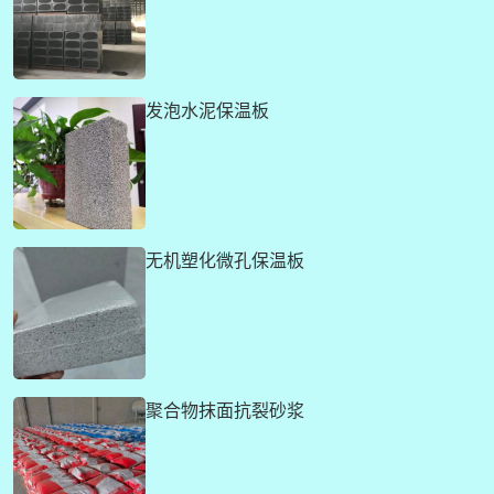
发泡水泥保温板
无机塑化微孔保温板
聚合物抹面抗裂砂浆