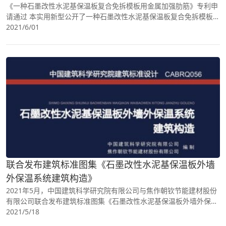
《一种石墨改性水泥基保温板复合免拆模板用金属加强肋筋》专利申
请通过 本实用新型公开了一种石墨改性水泥基保温板复合免拆模板用
金属加强肋筋，包括底板，所述底板的左右两端
2021/6/01
联合发布建筑标准图集《石墨改性水泥基保温板外墙
外保温系统建筑构造》
2021年5月，中国建筑科学研究院有限公司与焦作朝钦节能建材股份
有限公司联合发布建筑标准图集《石墨改性水泥基保温板外墙外保温
系统建筑构造》。
2021/5/18