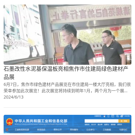
石墨改性水泥基保温板亮相焦作市住建局绿色建材产
品展
6月7日，焦作市绿色建材产品展览在市住建局一楼大厅亮相，我们很
荣幸参加此次展览！此次展览将持续到明年1月，两个月为一个展
期、共四期，包括实物展示、视频展示和宣传材料等，参展单位主要
2024/6/13
是全市建材**、骨干..