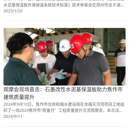
水泥基保温板外墙保温系统技术标准》技术审查会在郑州市龙子湖亚
朵酒店隆重召开。本次会议聚集了来自政府机构、科研单位、高等院
2025/1/20
校及企业的众多..
观摩会现场直击：石墨改性水泥基保温板助力焦作市
建筑质量提升
2024年9月10日，焦作市住房和城乡建设局在龙福天河湾项目工地组
织了一场2024焦作市“质量月〞工程质量提升交流观摩会，本次活动
吸引了来自市住建局、各县市区住建局以及众多建设开发、建筑、监
2024/9/11
理公司的2..