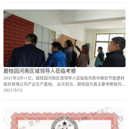
碧桂园河南区域领导人莅临考察
2021年3月11日，碧桂园河南区域领导人莅临我司焦作朝钦节能建材
股份有限公司产业生产基地。 此次到访，碧桂园方面主要考察我司先
进产品石墨改性水泥基保温板与免拆复合保温模板
2021/3/12