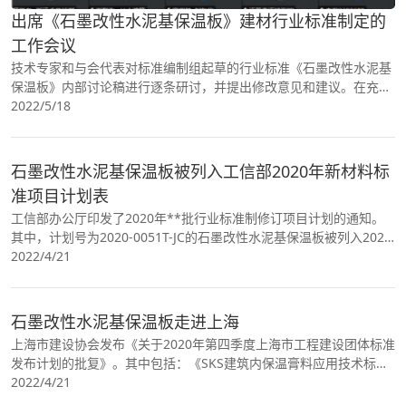
出席《石墨改性水泥基保温板》建材行业标准制定的
工作会议
技术专家和与会代表对标准编制组起草的行业标准《石墨改性水泥基
保温板》内部讨论稿进行逐条研讨，并提出修改意见和建议。在充分
沟通和交流基础上，会议明确了标准制定工作的主要内容及目标，安
2022/5/18
排和部署了后期编制工作，为标准制定工作的顺利进行奠定了良好基
础。
石墨改性水泥基保温板被列入工信部2020年新材料标
准项目计划表
工信部办公厅印发了2020年**批行业标准制修订项目计划的通知。
其中，计划号为2020-0051T-JC的石墨改性水泥基保温板被列入2020
年新材料标准项目计划表;计划号为2020-0117T-JC..
2022/4/21
石墨改性水泥基保温板走进上海
上海市建设协会发布《关于2020年第四季度上海市工程建设团体标准
发布计划的批复》。其中包括：《SKS建筑内保温膏料应用技术标
准》、《石墨改性水泥基保温板(碳硅板)内保温系统建筑构造》和
2022/4/21
《NCC复合防火..