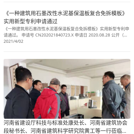
《一种建筑用石墨改性水泥基保温板复合免拆模板》
实用新型专利申请通过
《一种建筑用石墨改性水泥基保温板复合免拆模板》实用新型专利申
请通过。 申请号 CN202021840723.X 申请日 2020.08.28 公开（公
告）号 CN212773005U 公开（公告）日 2021.03.23 IPC分类号
2021/4/02
E04B2/86
河南省建设厅科技与标准处康处长、河南省建筑协会
段秘书长、河南省建筑科学研究院黄工等一行莅临考