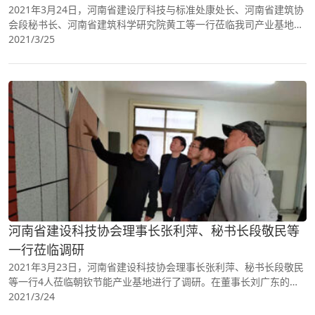
察
2021年3月24日，河南省建设厅科技与标准处康处长、河南省建筑协
会段秘书长、河南省建筑科学研究院黄工等一行莅临我司产业基地，
考察免拆复合保温模板及石墨改性水泥基保温板的生
2021/3/25
河南省建设科技协会理事长张利萍、秘书长段敬民等
一行莅临调研
2021年3月23日，河南省建设科技协会理事长张利萍、秘书长段敬民
等一行4人莅临朝钦节能产业基地进行了调研。在董事长刘广东的陪
同下，先后参观了公司产品展示厅、生产车间、成品
2021/3/24